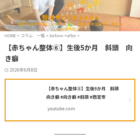
整体サロンk a e d e
西宮市JR甲子園口から徒歩１分 産後の骨盤矯正・赤ちゃ
んの頭の形ケア
HOME
>
コラム 一覧
>
before→after
>
【赤ちゃん整体⑥】生後5か月 斜頭 向
き癖
2026年6月8日
【赤ちゃん整体⑤】生後5か月 斜頭
向き癖 #向き癖 #斜頭 #西宮市
youtube.com