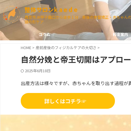
整体サロンk a e d e
西宮市JR甲子園口から徒歩１分 産後の骨盤矯正・赤ちゃん
頭の形ケア
コラム
料金案内
HOME
>
産前産後のフィジカルケアの大切さ
>
自然分娩と帝王切開はアプロ
2025年6月18日
出産方法は様々ですが、赤ちゃんを取り出す過程が
詳しくはコチラ☞