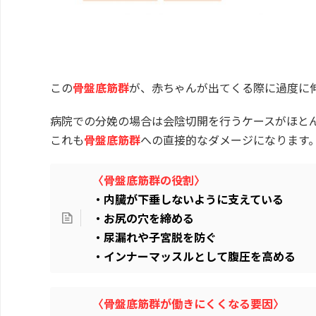
この
骨盤底筋群
が、赤ちゃんが出てくる際に過度に
病院での分娩の場合は会陰切開を行うケースがほと
これも
骨盤底筋群
への直接的なダメージになります
〈骨盤底筋群の役割〉
・内臓が下垂しないように支えている
・お尻の穴を締める
・尿漏れや子宮脱を防ぐ
・インナーマッスルとして腹圧を高める
〈骨盤底筋群が働きにくくなる要因〉