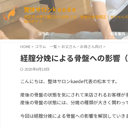
整体サロンk a e d e
西宮市JR甲子園口から徒歩１分 産後の骨盤矯正・赤ちゃん
頭の形ケア
コラム
料金案内
HOME
>
コラム 一覧
>
お父さん・お母さん向け
>
経腟分娩による骨盤への影響（
2025年6月18日
こんにちは、整体サロンkaede代表の松本です。
産後の骨盤の状態を気にされて来店されるお客様が
産後の骨盤の状態には、分娩の種類が大きく関わっ
今回は経腟分娩による骨盤への影響を解説していき