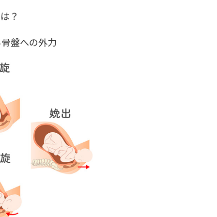
とは？
る骨盤への外力