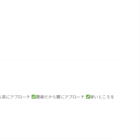
ら肩にアプローチ
腰痛だから腰にアプローチ
硬いところを