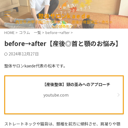
整体サロンk a e d e
西宮市JR甲子園口から徒歩１分 産後の骨盤矯正・赤ちゃ
んの頭の形ケア
HOME
>
コラム 一覧
>
before→after
>
before→after【産後◎首と顎のお悩み】
2024年12月27日
整体サロンkaede代表の松本です。
【産後整体】頸の歪みへのアプローチ
youtube.com
ストレートネックや猫背は、頚椎を前方に傾斜させ、肩凝りや顎