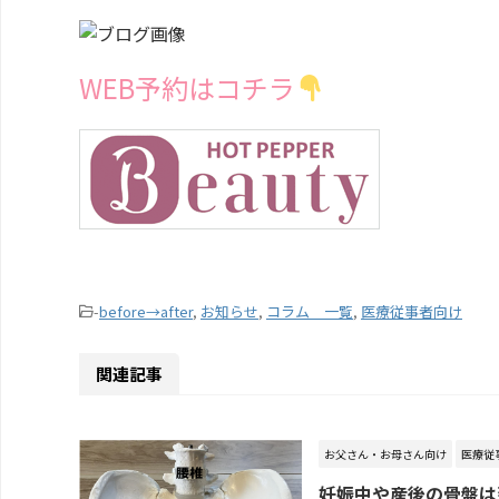
WEB予約はコチラ
-
before→after
,
お知らせ
,
コラム 一覧
,
医療従事者向け
関連記事
お父さん・お母さん向け
医療従
妊娠中や産後の骨盤は歪