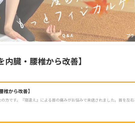
の
Q & A
プラ
痛みを内臓・腰椎から改善】
臓と腰椎から改善】
性の方です。『寝違え』による首の痛みがお悩みで来店されました。首を左右どち