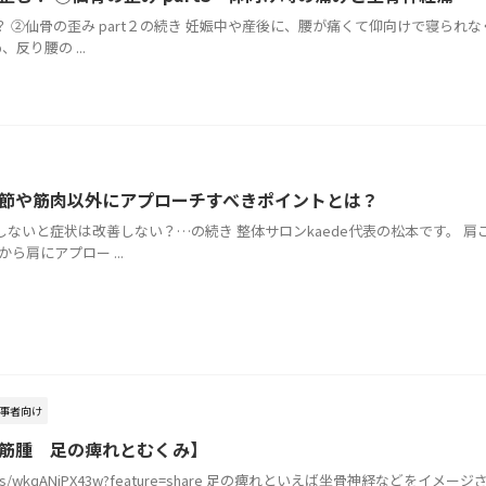
 ②仙骨の歪み part２の続き 妊娠中や産後に、腰が痛くて仰向けで寝られ
反り腰の ...
節や筋肉以外にアプローチすべきポイントとは？
ないと症状は改善しない？…の続き 整体サロンkaede代表の松本です。 
ら肩にアプロー ...
事者向け
【子宮筋腫 足の痺れとむくみ】
om/shorts/wkqANiPX43w?feature=share 足の痺れといえば坐骨神経