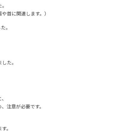
た。
肩や首に関連します。）
した。
ました。
、
と、
め、注意が必要です。
ます。