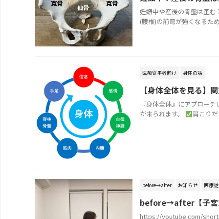
妊娠中や産後の骨盤は歪む？
(腰椎)の前弯が強くなるため、
医療従事者向け
身体の話
【身体全体を見る】関
『身体全体』にアプローチし
が来られます。
肩こりだか
before→after
お知らせ
医療従
before→after
https://youtube.c