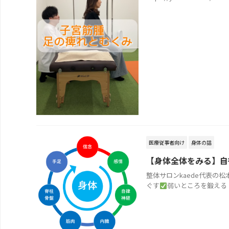
医療従事者向け
身体の話
【身体全体をみる】自
整体サロンkaede代表の
ぐす
弱いところを鍛える そ