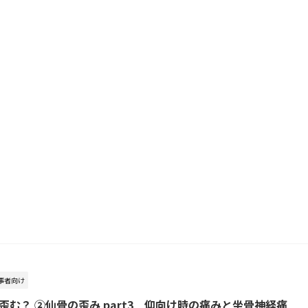
事者向け
む？ ②仙骨の歪み part3 仰向け時の痛みと坐骨神経痛