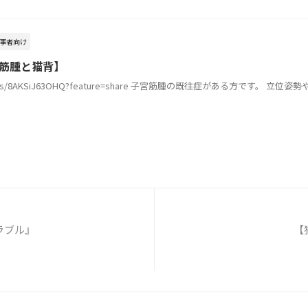
事者向け
子宮筋腫と猫背】
om/shorts/8AKSiJ63OHQ?feature=share 子宮筋腫の既往症がある方で
ラブル』
【