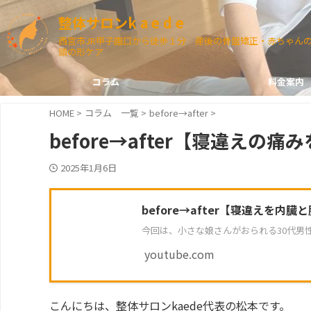
整体サロンk a e d e
西宮市JR甲子園口から徒歩１分 産後の骨盤矯正・赤ちゃん
頭の形ケア
コラム
料金案内
HOME
>
コラム 一覧
>
before→after
>
before→after【寝違えの
2025年1月6日
before→after【寝違えを内
今回は、小さな娘さんがおられる30代男
youtube.com
こんにちは、整体サロンkaede代表の松本です。