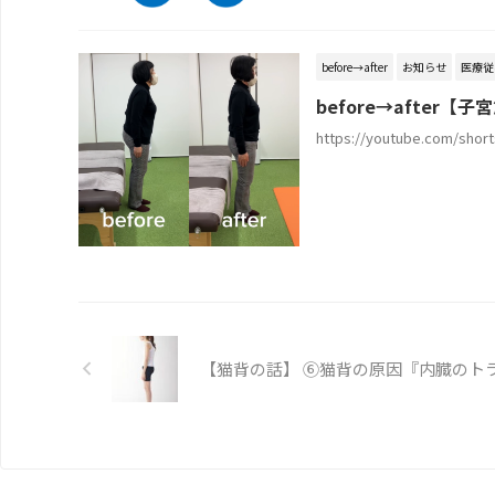
before→after
お知らせ
医療従
before→after【
https://youtube.c
【猫背の話】 ⑥猫背の原因『内臓のト