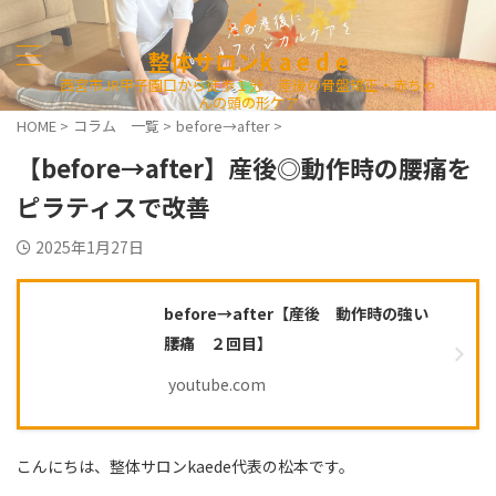
整体サロンk a e d e
西宮市JR甲子園口から徒歩１分 産後の骨盤矯正・赤ちゃ
んの頭の形ケア
HOME
>
コラム 一覧
>
before→after
>
【before→after】産後◎動作時の腰痛を
ピラティスで改善
2025年1月27日
before→after【産後 動作時の強い
腰痛 ２回目】
youtube.com
こんにちは、整体サロンkaede代表の松本です。