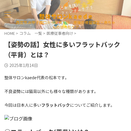
整体サロンk a e d e
西宮市JR甲子園口から徒歩１分 産後の骨盤矯正・赤ちゃ
んの頭の形ケア
HOME
>
コラム 一覧
>
医療従事者向け
>
【姿勢の話】女性に多いフラットバック
（平背）とは？
2025年1月14日
整体サロンkaede代表の松本です。
不良姿勢には猫背以外にも様々な種類があります。
今回は日本人に多い
フラットバック
についてご紹介します。