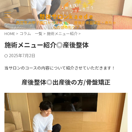
整体サロンk a e d e
西宮市JR甲子園口から徒歩１分 産後の骨盤矯正・赤ちゃ
んの頭の形ケア
HOME
>
コラム 一覧
>
施術メニュー紹介
>
施術メニュー紹介◎産後整体
2025年7月2日
当サロンのコースの内容について紹介させていただきます！
産後整体◎出産後の方/骨盤
矯正