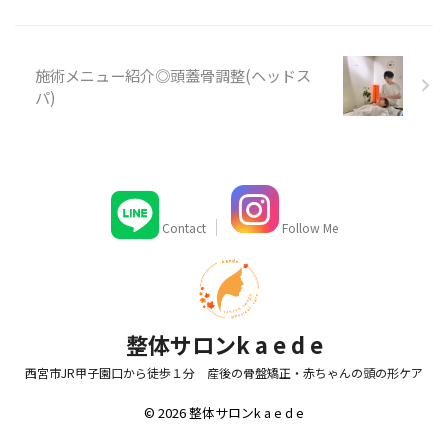
施術メニュー紹介◎頭蓋骨調整(ヘッドス
パ)
Contact
Follow Me
整体サロンk a e d e
西宮市JR甲子園口から徒歩１分 産後の骨盤矯正・赤ちゃんの頭の形ケア
© 2026 整体サロンk a e d e