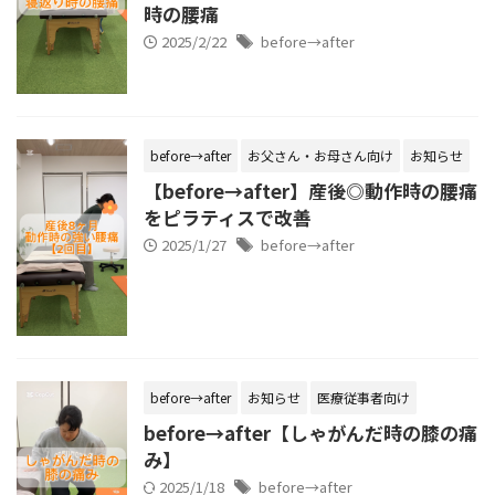
時の腰痛
2025/2/22
before→after
before→after
お父さん・お母さん向け
お知らせ
【before→after】産後◎動作時の腰痛
をピラティスで改善
2025/1/27
before→after
before→after
お知らせ
医療従事者向け
before→after【しゃがんだ時の膝の痛
み】
2025/1/18
before→after