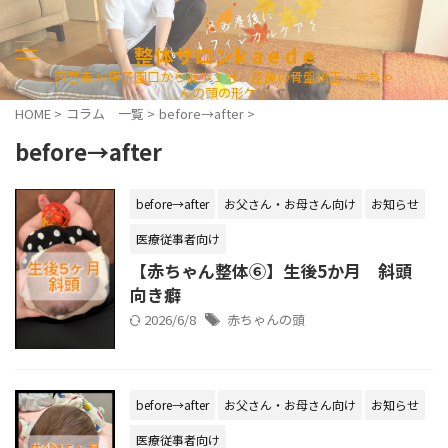
整体サロンk a e d e
西宮市JR甲子園口から徒歩１分 産後の骨盤矯正・赤ちゃ
んの頭の形ケア
HOME
>
コラム 一覧
>
before→after
>
before→after
before→after
お父さん・お母さん向け
お知らせ
医療従事者向け
【赤ちゃん整体⑥】生後5か月 斜頭
向き癖
2026/6/8
赤ちゃんの頭
before→after
お父さん・お母さん向け
お知らせ
医療従事者向け