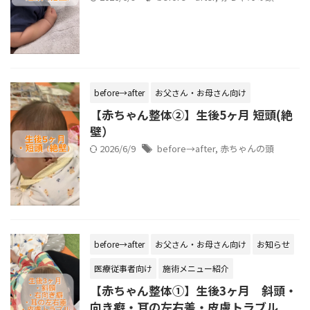
before→after
お父さん・お母さん向け
【赤ちゃん整体②】生後5ヶ月 短頭(絶
壁）
2026/6/9
before→after
,
赤ちゃんの頭
before→after
お父さん・お母さん向け
お知らせ
医療従事者向け
施術メニュー紹介
【赤ちゃん整体➀】生後3ヶ月 斜頭・
向き癖・耳の左右差・皮膚トラブル